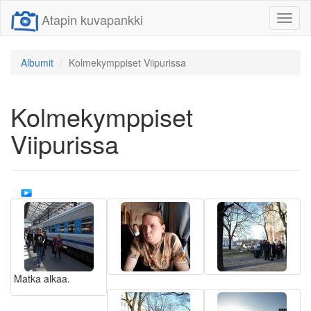
Atapin kuvapankki
Näytä/
linkit
Albumit
Kolmekymppiset Viipurissa
Kolmekymppiset
Viipurissa
Matka alkaa.