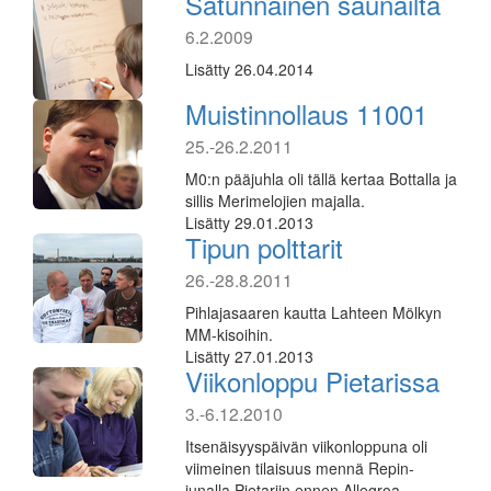
Satunnainen saunailta
6.2.2009
Lisätty 26.04.2014
Muistinnollaus 11001
25.-26.2.2011
M0:n pääjuhla oli tällä kertaa Bottalla ja
sillis Merimelojien majalla.
Lisätty 29.01.2013
Tipun polttarit
26.-28.8.2011
Pihlajasaaren kautta Lahteen Mölkyn
MM-kisoihin.
Lisätty 27.01.2013
Viikonloppu Pietarissa
3.-6.12.2010
Itsenäisyyspäivän viikonloppuna oli
viimeinen tilaisuus mennä Repin-
junalla Pietariin ennen Allegroa.