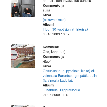
äh, tuli sitten tavaksi tuo uuneilu
Kommentoija
sutta
Kuva
(ei kuvatekstiä)
Albumi
Tipun 30-vuotisjuhlat Trierissä
05.10.2009 16.07
Kommentti
Oho, korjattu :)
Kommentoija
Atapi
Kuva
Ohituskielto (ei pysäköintikielto) oli
voimassa Barentsburgin pääkadulla
(ja ainoalla kadulla).
Albumi
Juhannus Huippuvuorilla
21.07.2009 11.49