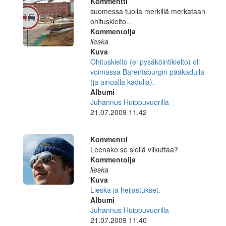
Kommentti
suomessa tuolla merkillä merkataan
ohituskielto..
Kommentoija
lieska
Kuva
Ohituskielto (ei pysäköintikielto) oli
voimassa Barentsburgin pääkadulla
(ja ainoalla kadulla).
Albumi
Juhannus Huippuvuorilla
21.07.2009 11.42
Kommentti
Leenako se siellä vilkuttaa?
Kommentoija
lieska
Kuva
Lieska ja heijastukset.
Albumi
Juhannus Huippuvuorilla
21.07.2009 11.40