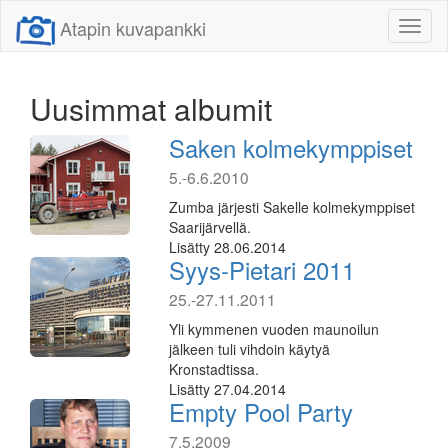
Atapin kuvapankki
Näytä/
linkit
Uusimmat albumit
Saken kolmekymppiset
5.-6.6.2010
Zumba järjesti Sakelle kolmekymppiset
Saarijärvellä.
Lisätty 28.06.2014
Syys-Pietari 2011
25.-27.11.2011
Yli kymmenen vuoden maunoilun
jälkeen tuli vihdoin käytyä
Kronstadtissa.
Lisätty 27.04.2014
Empty Pool Party
7.5.2009