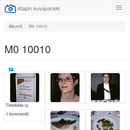
Atapin kuvapankki
Näytä/
linkit
Albumit
M0 10010
M0 10010
Tietokilda ry.
1 kommentti.