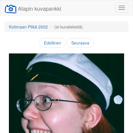
Atapin kuvapankki
Näytä/
linkit
Kotimaan Pitkä 2002
(ei kuvatekstiä)
Edellinen
Seuraava