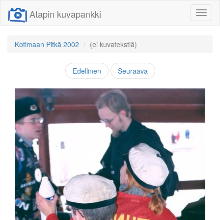
Atapin kuvapankki
Näytä/
linkit
Kotimaan Pitkä 2002
(ei kuvatekstiä)
Edellinen
Seuraava