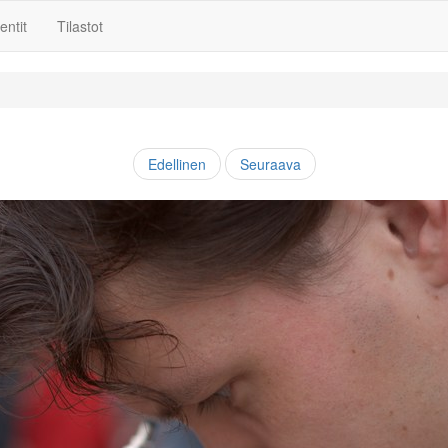
ntit
Tilastot
Edellinen
Seuraava