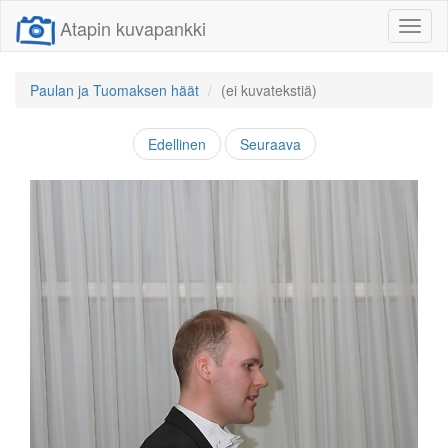
Atapin kuvapankki
Näytä/
linkit
Paulan ja Tuomaksen häät
(ei kuvatekstiä)
Edellinen
Seuraava