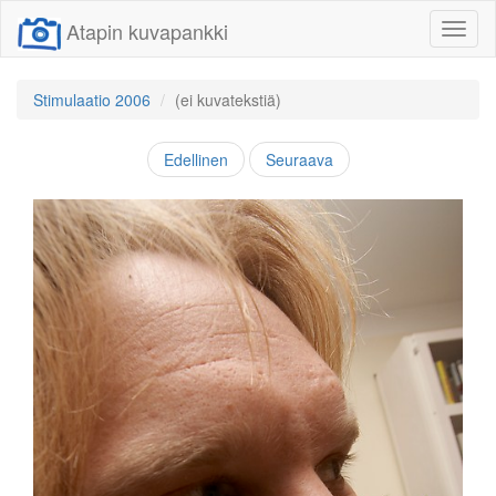
Atapin kuvapankki
Näytä/
linkit
Stimulaatio 2006
(ei kuvatekstiä)
Edellinen
Seuraava