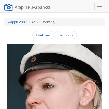
Atapin kuvapankki
Näytä/
linkit
Wappu 2007
(ei kuvatekstiä)
Edellinen
Seuraava