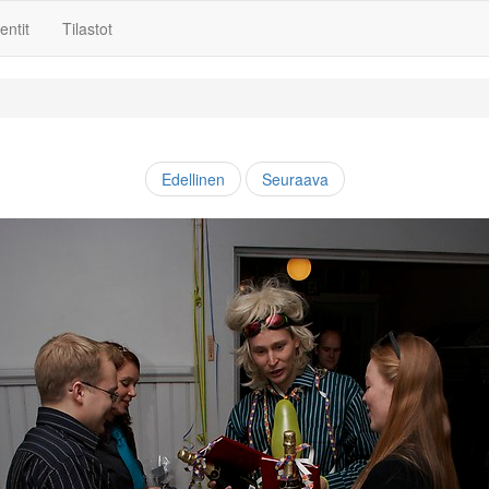
ntit
Tilastot
Edellinen
Seuraava