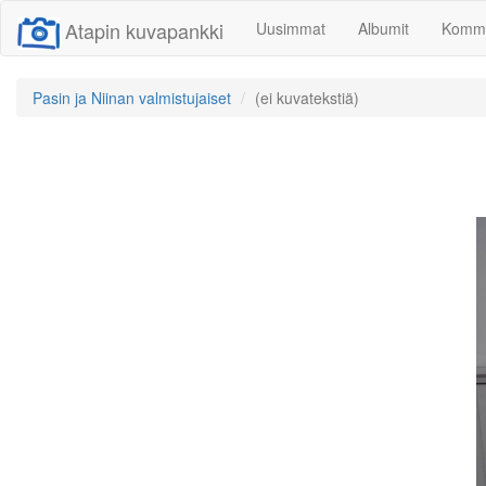
Atapin kuvapankki
Uusimmat
Albumit
Komme
Pasin ja Niinan valmistujaiset
(ei kuvatekstiä)