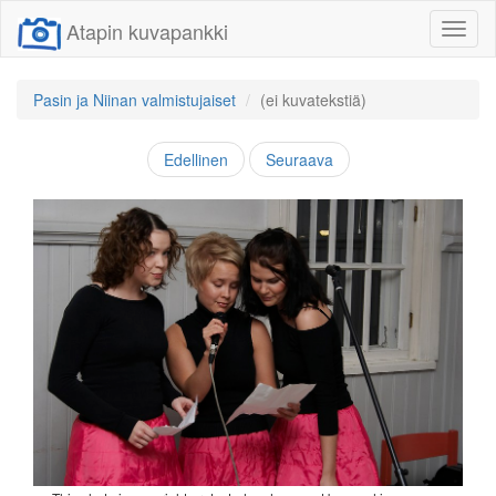
Atapin kuvapankki
Näytä/
linkit
Pasin ja Niinan valmistujaiset
(ei kuvatekstiä)
Edellinen
Seuraava