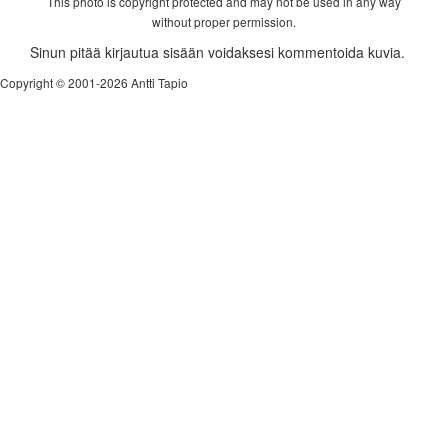
This photo is copyright protected and may not be used in any way
without proper permission.
Sinun pitää kirjautua sisään voidaksesi kommentoida kuvia.
Copyright © 2001-2026 Antti Tapio