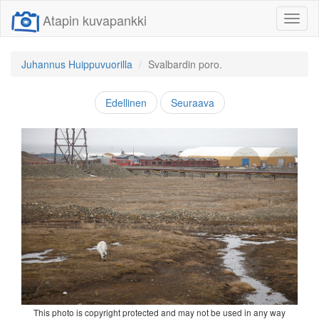
Atapin kuvapankki
Näytä/
linkit
Juhannus Huippuvuorilla
Svalbardin poro.
Edellinen
Seuraava
This photo is copyright protected and may not be used in any way