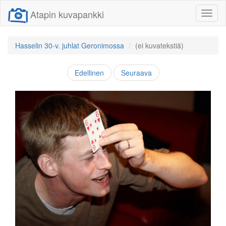
Atapin kuvapankki
Näytä/
linkit
Hasselin 30-v. juhlat Geronimossa
(ei kuvatekstiä)
Edellinen
Seuraava