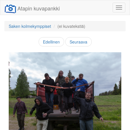
Atapin kuvapankki
Näytä/
linkit
Saken kolmekymppiset
(ei kuvatekstiä)
Edellinen
Seuraava