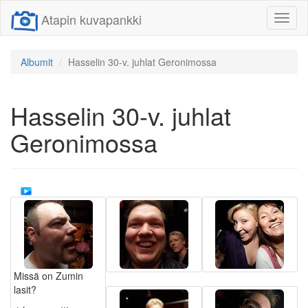
Atapin kuvapankki
Näytä/
linkit
Albumit
Hasselin 30-v. juhlat Geronimossa
Hasselin 30-v. juhlat
Geronimossa
Missä on Zumin
lasit?