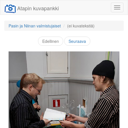
Atapin kuvapankki
Näytä/
linkit
Pasin ja Niinan valmistujaiset
(ei kuvatekstiä)
Edellinen
Seuraava