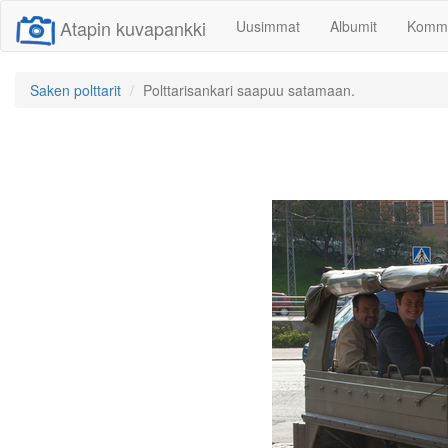
Atapin kuvapankki
Uusimmat
Albumit
Komme
Saken polttarit
Polttarisankari saapuu satamaan.