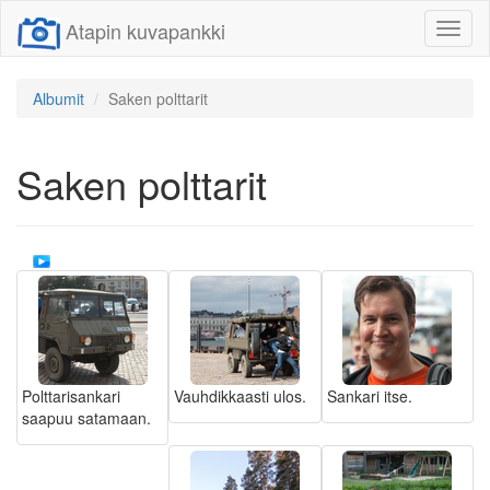
Atapin kuvapankki
Näytä/
linkit
Albumit
Saken polttarit
Saken polttarit
Polttarisankari
Vauhdikkaasti ulos.
Sankari itse.
saapuu satamaan.