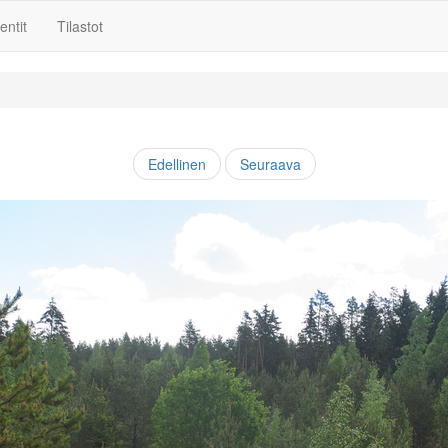
ntit
Tilastot
Edellinen
Seuraava