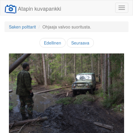
Atapin kuvapankki
Näytä/
linkit
Saken polttarit
Ohjaaja valvoo suoritusta.
Edellinen
Seuraava